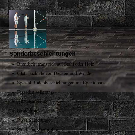
Sonderbeschichtungen
Brandschutzanstrich auf Stahl oder Holz
Glattspachteln von Decken und Wänden
Spezial Bodenbeschichtungen mit Epoxidharz
Fassadenisolierung
Altbausanierung
Strukturputze
Risse-Sanierungen
Stuck und Zierprofile