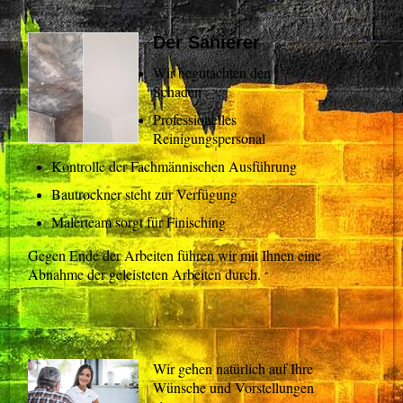
Der Sanierer
Wir begutachten den
Schaden
Professionelles
Reinigungspersonal
Kontrolle der Fachmännischen Ausführung
Bautrockner steht zur Verfügung
Malerteam sorgt für Finisching
Gegen Ende der Arbeiten führen wir mit Ihnen eine
Abnahme der geleisteten Arbeiten durch.
Wir gehen natürlich auf Ihre
Wünsche und Vorstellungen