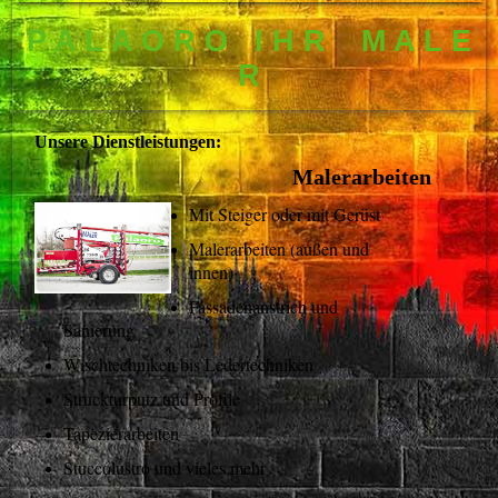
P A L A O R O I H R M A L E
R
Unsere Dienstleistungen:
Malerarbeiten
Mit Steiger oder mit Gerüst
Malerarbeiten (außen und
innen)
Fassadenanstrich und
Sanierung
Wischtechniken bis Ledertechniken
Struckturputz und Profile
Tapezierarbeiten
Stuccolustro und vieles mehr